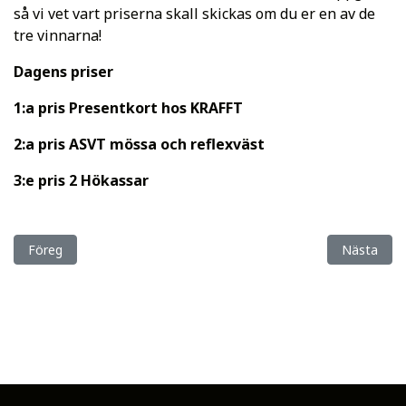
så vi vet vart priserna skall skickas om du er en av de
tre vinnarna!
Dagens priser
1:a pris Presentkort hos KRAFFT
2:a pris ASVT mössa och reflexväst
3:e pris 2 Hökassar
Föregående artikel: LRF häst genomför enkät om veterinärbrist
Nästa artik
Föreg
Nästa