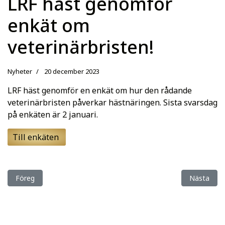
LRF häst genomför
enkät om
veterinärbristen!
Nyheter
20 december 2023
LRF häst genomför en enkät om hur den rådande
veterinärbristen påverkar hästnäringen. Sista svarsdag
på enkäten är 2 januari.
Till enkäten
Föregående artikel: Idag är vår samarbetspartner Folksam värd 
Nästa artik
Föreg
Nästa