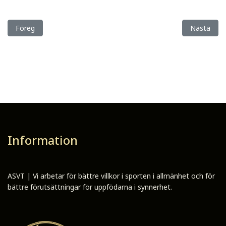
Föregående artikel: Sisyfos Breeders vann Uppfödarbragden på 
Nästa artik
Föreg
Nästa
Information
ASVT | Vi arbetar för bättre villkor i sporten i allmänhet och för
bättre förutsättningar för uppfödarna i synnerhet.