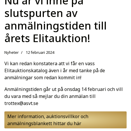
Nu är vi inne på
slutspurten av
anmälningstiden till
årets Elitauktion!
Nyheter
12 februari 2024
Vi kan redan konstatera att vi får en vass
Elitauktionskatalog även i år med tanke på de
anmälningar som redan kommit in!
Anmälningstiden går ut på onsdag 14 februari och vill
du vara med så mejlar du din anmälan till
trottex@asvt.se
Mer information, auktionsvillkor och
anmälningsblankett hittar du här