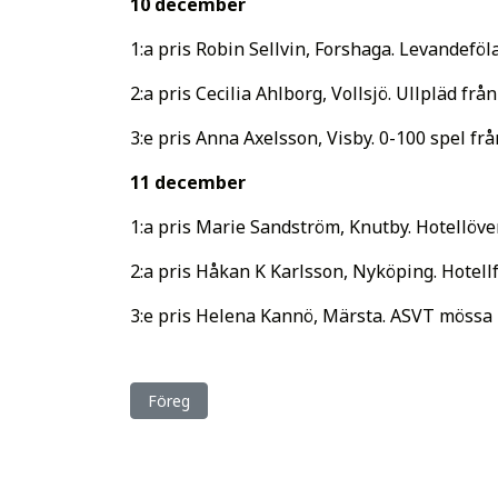
10 december
1:a pris Robin Sellvin, Forshaga. Levandefö
2:a pris Cecilia Ahlborg, Vollsjö. Ullpläd frå
3:e pris Anna Axelsson, Visby. 0-100 spel frå
11 december
1:a pris Marie Sandström, Knutby. Hotellöve
2:a pris Håkan K Karlsson, Nyköping. Hotellf
3:e pris Helena Kannö, Märsta. ASVT mössa
Föregående artikel: Anmälan öppen till veckans 
Föreg