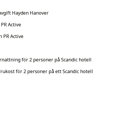
lavgift Hayden Hanover
n PR Active
n PR Active
rnattning för 2 personer på Scandic hotell
rukost för 2 personer på ett Scandic hotell
Internetauktion!