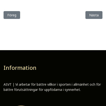
Föregående artikel: Sista anmälningsdag till Elitauktionen komm
Nästa artik
Föreg
Nästa
Information
ASVT | Vi arbetar för bättre villkor i sporten i allmänhet och för
bättre förutsättningar för uppfödarna i synnerhet.