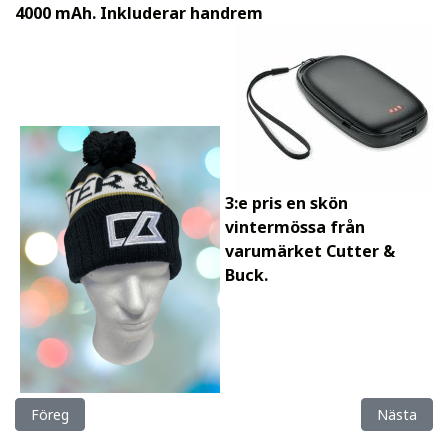
4000 mAh. Inkluderar handrem
3:e pris en skön
vintermössa från
varumärket Cutter &
Buck.
Föregående artikel: I kväll är det Internetauktion!
Nästa arti
Föreg
Nästa