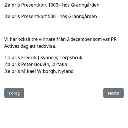
2:a pris Presentkort 1000:- hos Granngården
3:e pris Presentkort 500:- hos Granngården
Vi har också tre vinnare från 2 december som var PR
Actives dag att redovisa.
1:a pris Fredrik J Kyander, Torpsbruk
2:a pris Peter Bouvin, Järfälla
3:e pris Mikael Wiborgh, Nyland
Föregående artikel: Stallströ och foder det kan RS Mustang!
Nästa artik
Föreg
Nästa