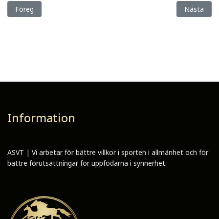
Föregående artikel: En häst på kvällens Internetauktion!
Nästa artik
Föreg
Nästa
Information
ASVT | Vi arbetar för bättre villkor i sporten i allmänhet och för
bättre förutsättningar för uppfödarna i synnerhet.