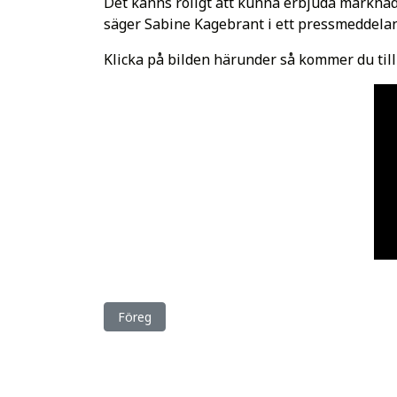
Det känns roligt att kunna erbjuda marknade
säger Sabine Kagebrant
i ett pressmeddela
Klicka på bilden härunder så kommer du till
Föregående artikel: Elitloppsbiljetter på spel när
Föreg