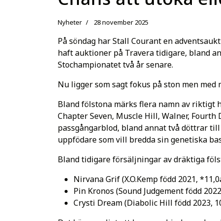
Nyheter
28 november 2025
På söndag har Stall Courant en adventsaukti
haft auktioner på Travera tidigare, bland an
Stochampionatet två år senare.
Nu ligger som sagt fokus på ston men med m
Bland fölstona märks flera namn av riktigt h
Chapter Seven, Muscle Hill, Walner, Fourth
passgångarblod, bland annat två döttrar til
uppfödare som vill bredda sin genetiska bas
Bland tidigare försäljningar av dräktiga f
Nirvana Grif (X.O.Kemp född 2021, *11,0
Pin Kronos (Sound Judgement född 2022,
Crysti Dream (Diabolic Hill född 2023, 1