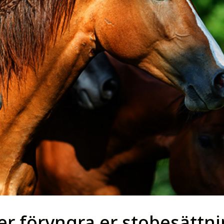
er föryngra er stobesättni