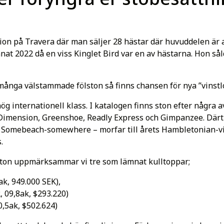
on på Travera där man säljer 28 hästar där huvuddelen är a
nat 2022 då en viss Kinglet Bird
var en av hästarna. Hon så
ånga välstammade fölston så finns chansen för nya ”vinstlo
ög internationell klass. I katalogen finns ston efter några 
 Dimension, Greenshoe, Readly Express och Gimpanzee. Därt
l Somebeach-somewhere – morfar till årets Hambletonian-vin
.
ölston uppmärksammar vi tre som lämnat kulltoppar;
ak, 949.000 SEK),
 09,8ak, $293.220)
0,5ak, $502.624)