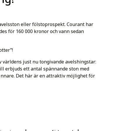
velsston eller fölstoprospekt. Courant har
ldes för 160 000 kronor och vann sedan
tter”!
av världens just nu tongivande avelshingstar:
ill erbjuds ett antal spännande ston med
nare. Det här är en attraktiv möjlighet för