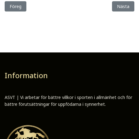
Föregående artikel: Dags för avelsvärdering på Solvalla!
Nästa arti
Föreg
Nästa
Information
ASVT | Vi arbetar för bättre villkor i sporten i allmänhet och för
bättre förutsättningar för uppfödarna i synnerhet.