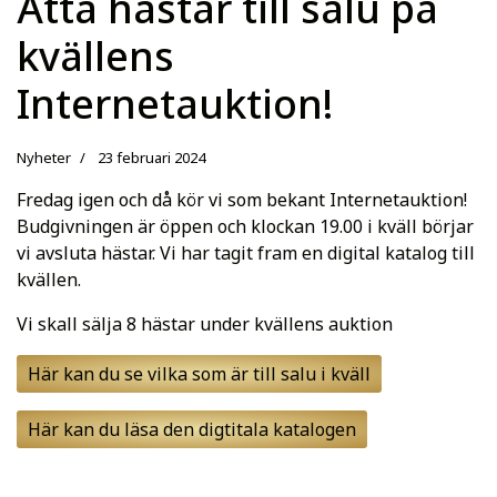
Åtta hästar till salu på
kvällens
Internetauktion!
Nyheter
23 februari 2024
Fredag igen och då kör vi som bekant Internetauktion!
Budgivningen är öppen och klockan 19.00 i kväll börjar
vi avsluta hästar. Vi har tagit fram en digital katalog till
kvällen.
Vi skall sälja 8 hästar under kvällens auktion
Här kan du se vilka som är till salu i kväll
Här kan du läsa den digtitala katalogen