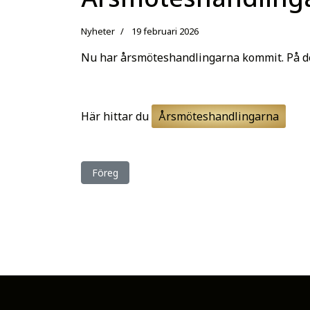
Nyheter
19 februari 2026
Nu har årsmöteshandlingarna kommit. På d
Här hittar du
Årsmöteshandlingarna
Föregående artikel: Rapport från stämman
Föreg