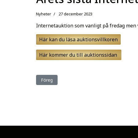
Nyheter
27 december 2023
Internetauktion som vanligt på fredag men v
Här kan du läsa auktionsvillkoren
Här kommer du till auktionssidan
Föregående artikel: Köp i kväll och du kan ha en
Föreg