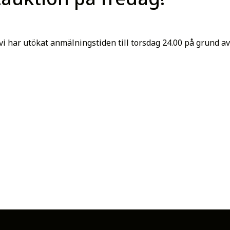
i har utökat anmälningstiden till torsdag 24.00 på grund av
 V75 vinnare i morgon!