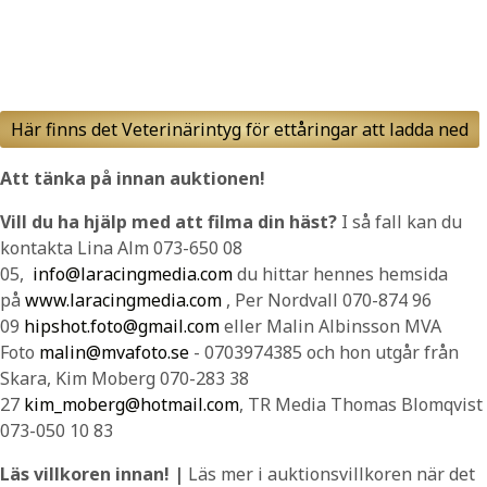
Här finns det Veterinärintyg för ettåringar att ladda ned
Att tänka på innan auktionen!
Vill du ha hjälp med att filma din häst?
I så fall kan du
kontakta Lina Alm 073-650 08
05,
info@laracingmedia.com
du hittar hennes hemsida
på
www.laracingmedia.com
, Per Nordvall 070-874 96
09
hipshot.foto@gmail.com
eller Malin Albinsson MVA
Foto
malin@mvafoto.se
- 0703974385 och hon utgår från
Skara, Kim Moberg 070-283 38
27
kim_moberg@hotmail.com
, TR Media Thomas Blomqvist
073-050 10 83
Läs villkoren innan!
|
Läs mer i auktionsvillkoren när det